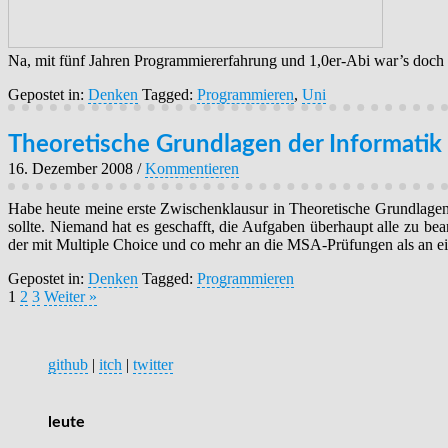
Na, mit fünf Jahren Programmiererfahrung und 1,0er-Abi war’s doch e
Gepostet in:
Denken
Tagged:
Programmieren
,
Uni
Theoretische Grundlagen der Informatik
16. Dezember 2008
/
Kommentieren
Habe heute meine erste Zwischenklausur in Theoretische Grundlagen 
sollte. Niemand hat es geschafft, die Aufgaben überhaupt alle zu be
der mit Multiple Choice und co mehr an die MSA-Prüfungen als an e
Gepostet in:
Denken
Tagged:
Programmieren
1
2
3
Weiter »
github
|
itch
|
twitter
leute