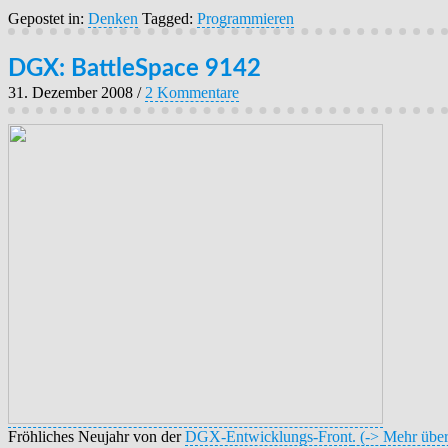
Gepostet in:
Denken
Tagged:
Programmieren
DGX: BattleSpace 9142
31. Dezember 2008
/
2 Kommentare
Fröhliches Neujahr von der
DGX-Entwicklungs-Front
. (->
Mehr üb