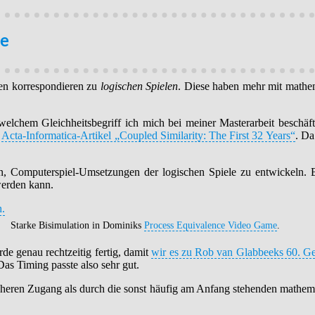
le
men korrespondieren zu
logischen Spielen
. Diese haben mehr mit mathem
welchem Gleichheitsbegriff ich mich bei meiner Masterarbeit beschäf
r
Acta-Informatica-Artikel „Coupled Similarity: The First 32 Years“
.
Da 
, Computerspiel-Umsetzungen der logischen Spiele zu entwickeln. Be
werden kann.
Starke Bisimulation in Dominiks
Process Equivalence Video Game
.
e genau rechtzeitig fertig, damit
wir es zu Rob van Glabbeeks 60. Geb
Das Timing passte also sehr gut.
dlicheren Zugang als durch die sonst häufig am Anfang stehenden math