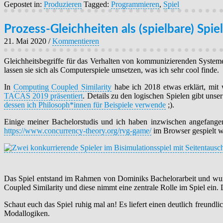
Gepostet in:
Produzieren
Tagged:
Programmieren
,
Spiel
Prozess-Gleichheiten als (spielbare) Spie
21. Mai 2020
/
Kommentieren
Gleichheitsbegriffe für das Verhalten von kommunizierenden Syste
lassen sie sich als Computerspiele umsetzen, was ich sehr cool finde.
In
Computing Coupled Similarity
habe ich 2018 etwas erklärt, mit 
TACAS 2019 präsentiert
. Details zu den logischen Spielen gibt unse
dessen ich Philosoph*innen für Beispiele verwende
;).
Einige meiner Bachelorstudis und ich haben inzwischen angefangen
https://www.concurrency-theory.org/rvg-game/
im Browser gespielt 
Das Spiel entstand im Rahmen von Dominiks Bachelorarbeit und wurd
Coupled Similarity und diese nimmt eine zentrale Rolle im Spiel ein. 
Schaut euch das Spiel ruhig mal an! Es liefert einen deutlich freun
Modallogiken.