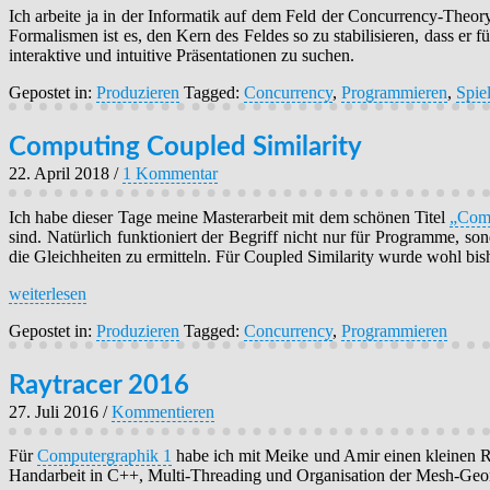
Ich arbeite ja in der Informatik auf dem Feld der Concurrency-Theor
Formalismen ist es, den Kern des Feldes so zu stabilisieren, dass e
interaktive und intuitive Präsentationen zu suchen.
Gepostet in:
Produzieren
Tagged:
Concurrency
,
Programmieren
,
Spie
Computing Coupled Similarity
22. April 2018
/
1 Kommentar
Ich habe dieser Tage meine Masterarbeit mit dem schönen Titel
„Comp
sind. Natürlich funktioniert der Begriff nicht nur für Programme, so
die Gleichheiten zu ermitteln. Für Coupled Similarity wurde wohl bish
weiterlesen
Gepostet in:
Produzieren
Tagged:
Concurrency
,
Programmieren
Raytracer 2016
27. Juli 2016
/
Kommentieren
Für
Computergraphik 1
habe ich mit Meike und Amir einen kleinen R
Handarbeit in C++, Multi-Threading und Organisation der Mesh-Geo