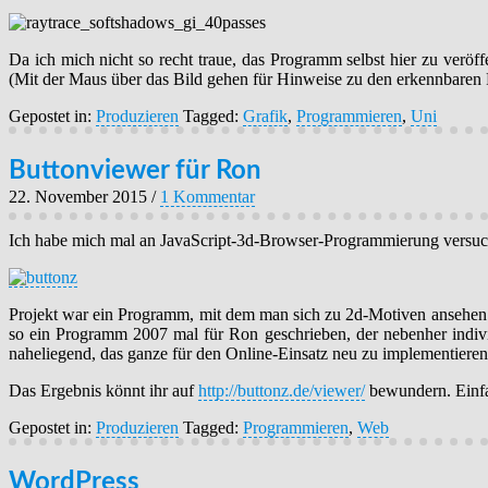
Da ich mich nicht so recht traue, das Programm selbst hier zu veröff
(Mit der Maus über das Bild gehen für Hinweise zu den erkennbaren 
Gepostet in:
Produzieren
Tagged:
Grafik
,
Programmieren
,
Uni
Buttonviewer für Ron
22. November 2015
/
1 Kommentar
Ich habe mich mal an JavaScript-3d-Browser-Programmierung versucht.
Projekt war ein Programm, mit dem man sich zu 2d-Motiven ansehen k
so ein Programm 2007 mal für Ron geschrieben, der nebenher indiv
naheliegend, das ganze für den Online-Einsatz neu zu implementieren
Das Ergebnis könnt ihr auf
http://buttonz.de/viewer/
bewundern. Einfa
Gepostet in:
Produzieren
Tagged:
Programmieren
,
Web
WordPress