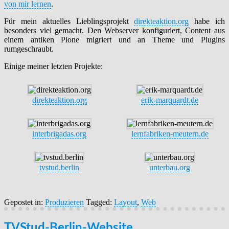
von mir lernen
.
Für mein aktuelles Lieblingsprojekt
direkteaktion.org
habe ich
besonders viel gemacht. Den Webserver konfiguriert, Content aus
einem antiken Plone migriert und an Theme und Plugins
rumgeschraubt.
Einige meiner letzten Projekte:
direkteaktion.org
erik-marquardt.de
interbrigadas.org
lernfabriken-meutern.de
tvstud.berlin
unterbau.org
Gepostet in:
Produzieren
Tagged:
Layout
,
Web
TVStud-Berlin-Website