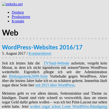
Denken
Produzieren
Kontakt
Web
WordPress-Websites 2016/17
5. August 2017
/
Kommentieren
Seit ich letztes Jahr die
TVStud-Website
aufsetzte, vergeht kein
Monat, in dem ich nicht irgendwem mit seinem*ihrem WordPress
weiterhelfe. Eigentlich pflegte ich seit der Administration
der
Bildungsstreik2009-Seite
Vorbehalte gegen WordPress. Aber
über die letzten Jahre habe ich es zu schätzen gelernt. Immerhin läuft
sogar diese Seite hier
seit 2015 über WordPress
.
Meistens geht es vor allem darum, Seitenstruktur und Theme zu
bändigen. Damit sind viele schnell so verzweifelt, dass sie einem
sogar Geld dafür geben wollen – was ich bei Print-Layout nur selten
erlebt habe. Jetzt
wollen sogar schon Leute WordPress-Bändigung