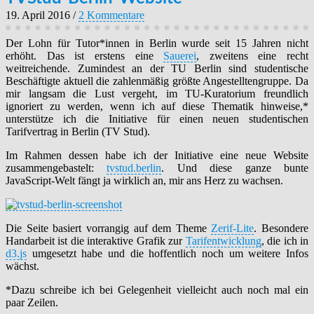
19. April 2016
/
2 Kommentare
Der Lohn für Tutor*innen in Berlin wurde seit 15 Jahren nicht
erhöht. Das ist erstens eine
Sauerei
, zweitens eine recht
weitreichende. Zumindest an der TU Berlin sind studentische
Beschäftigte aktuell die zahlenmäßig größte Angestelltengruppe. Da
mir langsam die Lust vergeht, im TU-Kuratorium freundlich
ignoriert zu werden, wenn ich auf diese Thematik hinweise,*
unterstütze ich die Initiative für einen neuen studentischen
Tarifvertrag in Berlin (TV Stud).
Im Rahmen dessen habe ich der Initiative eine neue Website
zusammengebastelt:
tvstud.berlin
. Und diese ganze bunte
JavaScript-Welt fängt ja wirklich an, mir ans Herz zu wachsen.
Die Seite basiert vorrangig auf dem Theme
Zerif-Lite
. Besondere
Handarbeit ist die interaktive Grafik zur
Tarifentwicklung
, die ich in
d3.js
umgesetzt habe und die hoffentlich noch um weitere Infos
wächst.
*Dazu schreibe ich bei Gelegenheit vielleicht auch noch mal ein
paar Zeilen.