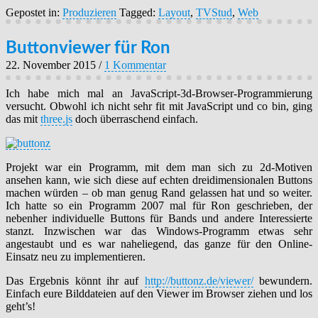
Gepostet in:
Produzieren
Tagged:
Layout
,
TVStud
,
Web
Buttonviewer für Ron
22. November 2015
/
1 Kommentar
Ich habe mich mal an JavaScript-3d-Browser-Programmierung
versucht. Obwohl ich nicht sehr fit mit JavaScript und co bin, ging
das mit
three.js
doch überraschend einfach.
Projekt war ein Programm, mit dem man sich zu 2d-Motiven
ansehen kann, wie sich diese auf echten dreidimensionalen Buttons
machen würden – ob man genug Rand gelassen hat und so weiter.
Ich hatte so ein Programm 2007 mal für Ron geschrieben, der
nebenher individuelle Buttons für Bands und andere Interessierte
stanzt. Inzwischen war das Windows-Programm etwas sehr
angestaubt und es war naheliegend, das ganze für den Online-
Einsatz neu zu implementieren.
Das Ergebnis könnt ihr auf
http://buttonz.de/viewer/
bewundern.
Einfach eure Bilddateien auf den Viewer im Browser ziehen und los
geht’s!