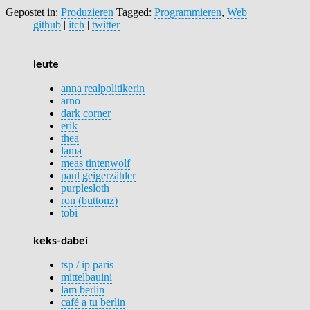
Gepostet in:
Produzieren
Tagged:
Programmieren
,
Web
github
|
itch
|
twitter
leute
anna realpolitikerin
arno
dark corner
erik
thea
lama
meas tintenwolf
paul geigerzähler
purplesloth
ron (buttonz)
tobi
keks-dabei
tsp / ip paris
mittelbauini
lam berlin
café a tu berlin