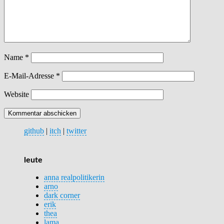
Name
*
E-Mail-Adresse
*
Website
github
|
itch
|
twitter
leute
anna realpolitikerin
arno
dark corner
erik
thea
lama