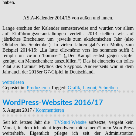
haben.
AStA-Kalender 2014/15 von außen und innen.
Lange erschien der Kalender semesterweise und wurden vor allem
auf Einführungsveranstaltungen verteilt. 2013 stellten wir auf
jährliches Erscheinen um, jeweils zum akademischen Jahr (also
Oktober bis September). In vielen Jahren gab’s ein Motto, zum
Beispiel 2014/15: „La lutte elle-même vers les sommets suffit à
remplir un cœur d’homme.“ („Der Kampf selbst gegen Gipfel
genügt, ein Menschenherz auszufüllen.“) Das ist einerseits ein tolles
Zitat aus Camus‘ Mythos des Sisyphos. Andererseits war in dem
Jahr auch der 2015er G7-Gipfel in Deutschland.
weiterlesen
Gepostet in:
Produzieren
Tagged:
Grafik
,
Layout
,
Schreiben
WordPress-Websites 2016/17
5. August 2017
/
Kommentieren
Seit ich letztes Jahr die
TVStud-Website
aufsetzte, vergeht kein
Monat, in dem ich nicht irgendwem mit seinem*ihrem WordPress
weiterhelfe. Eigentlich pflegte ich seit der Administration