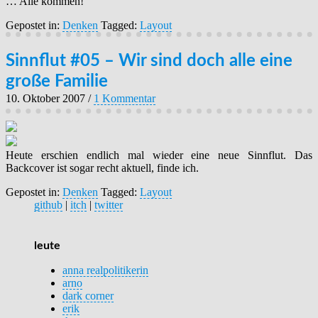
… Alle kommen!
Gepostet in:
Denken
Tagged:
Layout
Sinnflut #05 – Wir sind doch alle eine
große Familie
10. Oktober 2007
/
1 Kommentar
Heute erschien endlich mal wieder eine neue Sinnflut. Das
Backcover ist sogar recht aktuell, finde ich.
Gepostet in:
Denken
Tagged:
Layout
github
|
itch
|
twitter
leute
anna realpolitikerin
arno
dark corner
erik