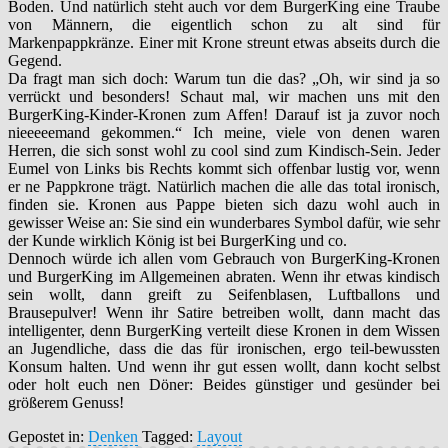
Boden. Und natürlich steht auch vor dem BurgerKing eine Traube
von Männern, die eigentlich schon zu alt sind für
Markenpappkränze. Einer mit Krone streunt etwas abseits durch die
Gegend.
Da fragt man sich doch: Warum tun die das? „Oh, wir sind ja so
verrückt und besonders! Schaut mal, wir machen uns mit den
BurgerKing-Kinder-Kronen zum Affen! Darauf ist ja zuvor noch
nieeeeemand gekommen.“ Ich meine, viele von denen waren
Herren, die sich sonst wohl zu cool sind zum Kindisch-Sein. Jeder
Eumel von Links bis Rechts kommt sich offenbar lustig vor, wenn
er ne Pappkrone trägt. Natürlich machen die alle das total ironisch,
finden sie. Kronen aus Pappe bieten sich dazu wohl auch in
gewisser Weise an: Sie sind ein wunderbares Symbol dafür, wie sehr
der Kunde wirklich König ist bei BurgerKing und co.
Dennoch würde ich allen vom Gebrauch von BurgerKing-Kronen
und BurgerKing im Allgemeinen abraten. Wenn ihr etwas kindisch
sein wollt, dann greift zu Seifenblasen, Luftballons und
Brausepulver! Wenn ihr Satire betreiben wollt, dann macht das
intelligenter, denn BurgerKing verteilt diese Kronen in dem Wissen
an Jugendliche, dass die das für ironischen, ergo teil-bewussten
Konsum halten. Und wenn ihr gut essen wollt, dann kocht selbst
oder holt euch nen Döner: Beides günstiger und gesünder bei
größerem Genuss!
Gepostet in:
Denken
Tagged:
Layout