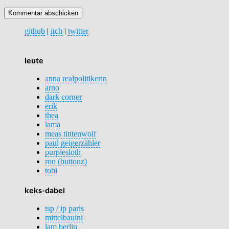
github
|
itch
|
twitter
leute
anna realpolitikerin
arno
dark corner
erik
thea
lama
meas tintenwolf
paul geigerzähler
purplesloth
ron (buttonz)
tobi
keks-dabei
tsp / ip paris
mittelbauini
lam berlin