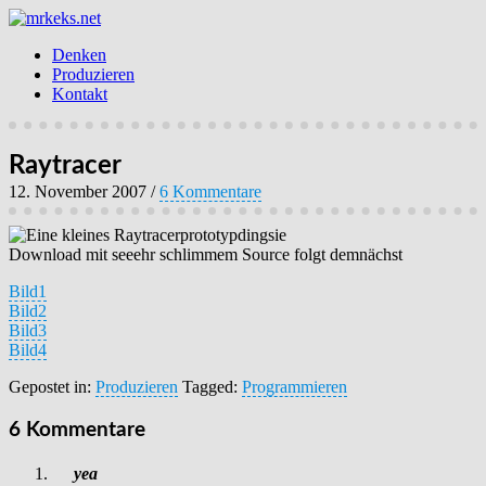
Denken
Produzieren
Kontakt
Raytracer
12. November 2007
/
6 Kommentare
Eine kleines Raytracerprototypdingsie
Download mit seeehr schlimmem Source folgt demnächst
Bild1
Bild2
Bild3
Bild4
Gepostet in:
Produzieren
Tagged:
Programmieren
6 Kommentare
yea