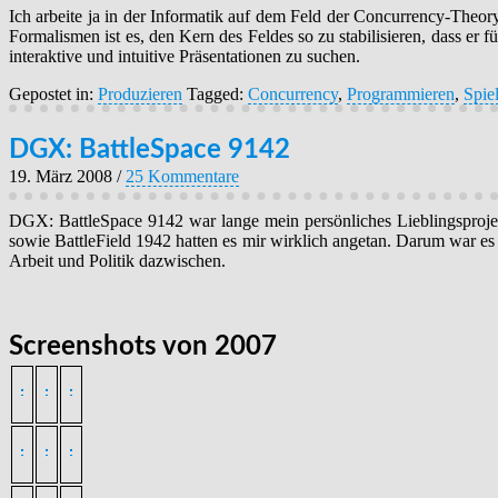
Ich arbeite ja in der Informatik auf dem Feld der Concurrency-Theor
Formalismen ist es, den Kern des Feldes so zu stabilisieren, dass e
interaktive und intuitive Präsentationen zu suchen.
Gepostet in:
Produzieren
Tagged:
Concurrency
,
Programmieren
,
Spie
DGX: BattleSpace 9142
19. März 2008
/
25 Kommentare
DGX: BattleSpace 9142 war lange mein persönliches Lieblingsprojekt
sowie BattleField 1942 hatten es mir wirklich angetan. Darum war e
Arbeit und Politik dazwischen.
Screenshots von 2007