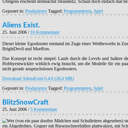
Übrigens erscheint demnächst Stranded2. Schaut doch einfach mal b
Gepostet in:
Produzieren
Tagged:
Programmieren
,
Spiel
Aliens Exist.
25. Juni 2006
/
10 Kommentare
Dieser kleine Egoshooter entstand im Zuge eines Wettbewerbs in Zu
BrightDevil und MoeRon.
Das Konzept ist recht simpel: Laufe durch die Levels und ballere di
Hobbyentwickler wirklich ewig braucht, um die Modelle für ein paa
nicht gerade anspruchslosen Egoshooters.
Download AliensExist 0.4.0 (26,0 MB)
Gepostet in:
Produzieren
Tagged:
Programmieren
,
Spiel
BlitzSnowCraft
25. Juni 2006
/
5 Kommentare
Wer (von ein paar doofen Mädchen und Schulleitern abgesehen) ste
ein Abgedrehtes. Gegner mit Riesenschneebällen plattwalzen, mit Sc