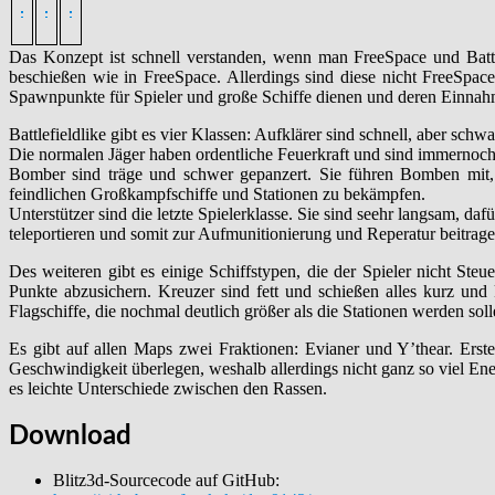
Das Konzept ist schnell verstanden, wenn man FreeSpace und Battl
beschießen wie in FreeSpace. Allerdings sind diese nicht FreeSpace
Spawnpunkte für Spieler und große Schiffe dienen und deren Einnahm
Battlefieldlike gibt es vier Klassen: Aufklärer sind schnell, aber s
Die normalen Jäger haben ordentliche Feuerkraft und sind immernoch sc
Bomber sind träge und schwer gepanzert. Sie führen Bomben mit, 
feindlichen Großkampfschiffe und Stationen zu bekämpfen.
Unterstützer sind die letzte Spielerklasse. Sie sind seehr langsam, 
teleportieren und somit zur Aufmunitionierung und Reperatur beitrage
Des weiteren gibt es einige Schiffstypen, die der Spieler nicht St
Punkte abzusichern. Kreuzer sind fett und schießen alles kurz und k
Flagschiffe, die nochmal deutlich größer als die Stationen werden so
Es gibt auf allen Maps zwei Fraktionen: Evianer und Y’thear. Erste
Geschwindigkeit überlegen, weshalb allerdings nicht ganz so viel Ene
es leichte Unterschiede zwischen den Rassen.
Download
Blitz3d-Sourcecode auf GitHub: