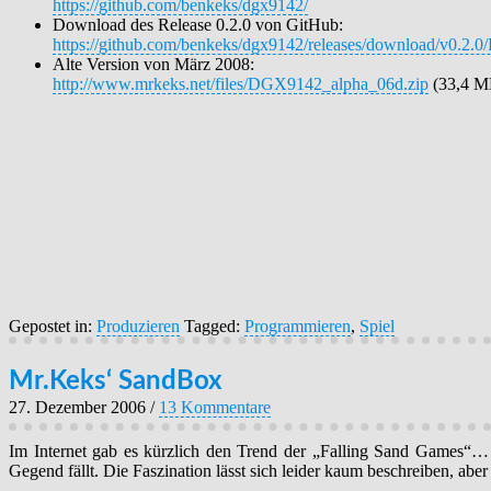
https://github.com/benkeks/dgx9142/
Download des Release 0.2.0 von GitHub:
https://github.com/benkeks/dgx9142/releases/download/v0.2
Alte Version von März 2008:
http://www.mrkeks.net/files/DGX9142_alpha_06d.zip
(33,4 M
Gepostet in:
Produzieren
Tagged:
Programmieren
,
Spiel
Mr.Keks‘ SandBox
27. Dezember 2006
/
13 Kommentare
Im Internet gab es kürzlich den Trend der „Falling Sand Games“… 
Gegend fällt. Die Faszination lässt sich leider kaum beschreiben, ab