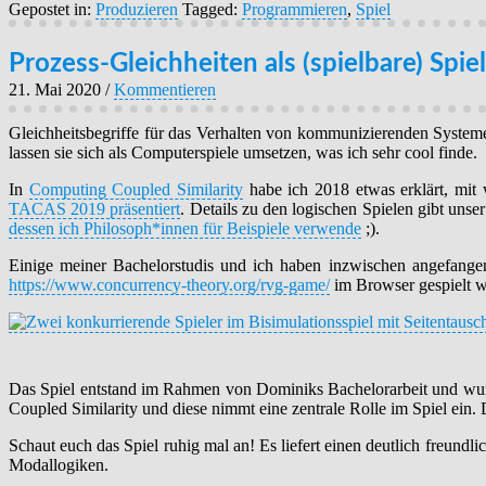
Gepostet in:
Produzieren
Tagged:
Programmieren
,
Spiel
Prozess-Gleichheiten als (spielbare) Spie
21. Mai 2020
/
Kommentieren
Gleichheitsbegriffe für das Verhalten von kommunizierenden Syste
lassen sie sich als Computerspiele umsetzen, was ich sehr cool finde.
In
Computing Coupled Similarity
habe ich 2018 etwas erklärt, mit 
TACAS 2019 präsentiert
. Details zu den logischen Spielen gibt unse
dessen ich Philosoph*innen für Beispiele verwende
;).
Einige meiner Bachelorstudis und ich haben inzwischen angefangen
https://www.concurrency-theory.org/rvg-game/
im Browser gespielt 
Das Spiel entstand im Rahmen von Dominiks Bachelorarbeit und wurd
Coupled Similarity und diese nimmt eine zentrale Rolle im Spiel ein. 
Schaut euch das Spiel ruhig mal an! Es liefert einen deutlich freun
Modallogiken.