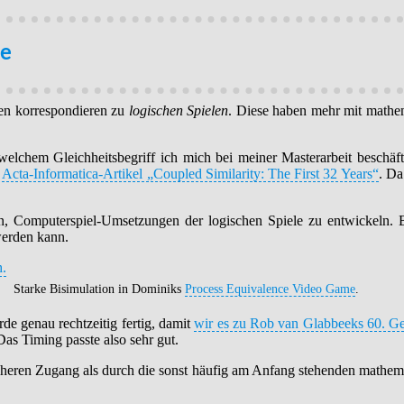
le
men korrespondieren zu
logischen Spielen
. Diese haben mehr mit mathem
welchem Gleichheitsbegriff ich mich bei meiner Masterarbeit beschäf
r
Acta-Informatica-Artikel „Coupled Similarity: The First 32 Years“
.
Da 
, Computerspiel-Umsetzungen der logischen Spiele zu entwickeln. Be
werden kann.
Starke Bisimulation in Dominiks
Process Equivalence Video Game
.
e genau rechtzeitig fertig, damit
wir es zu Rob van Glabbeeks 60. Geb
Das Timing passte also sehr gut.
dlicheren Zugang als durch die sonst häufig am Anfang stehenden math