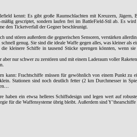
efield kennt: Es gibt große Raumschlachten mit Kreuzern, Jägern, B
-mäßig gescriptet, sondern laufen frei im BattleField-Stil ab. Es wi
e den Ticketverfall der Gegner beschleunigt.
chwach und stören außerdem die gegnerischen Sensoren, verstärken aller
hnell genug. Sie sind die ideale Waffe gegen alles, was kleiner als ei
die kleinere Schiffe in tausend Stücke sprengen könnten, wenn sie
dafür aber nur schwer zu zerstören und mit einem Laderaum voller Raket
n.
euern kann: Frachtschiffe müssen für gewöhnlich von einem Punkt zu 
lein. Stationen sind noch deutlich fetter (2 km Durchmesser in Spiel
llen…
re haben ein etwsa helleres Schiffsdesign und legen wert auf robust
rgie für die Waffensysteme übrig bleibt. Außerdem sind Y’thearschiffe 