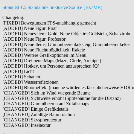
Stranded 1.5 Standalone, inklusive Source (10,7MB)
Changelog:
[FIXED] Bewegungen FPS-unabhängig gemacht
[ADDED] Neue Figur: Pirat
[ADDED] Neues Item: Gold; Neue Objekte: Goldstein, Schatztruhe
[ADDED] Neue Figur: Professor
[ADDED] Neue Items: Gummibeerenkeksteig, Gummibeerenkekse
[ADDED] Neue Fluchtmöglichkeit: Rakete
[ADDED] Weitere Grafikoptionen im Menü
[ADDED] Drei neue Maps (Maze, Circle, Archipel)
[ADDED] Hotkey, um Personen anzusprechen [Q]
[ADDED] Licht
[ADDED] Schatten
[ADDED] Wasserreflexionen
[ADDED] Bloomeffekt (manche würden es fälschlicherweise HDR 
[CHANGED] Sich im Wind wiegende Bäume
[CHANGED] Sichtweite erhöht (Spritebäume für die Distanz)
[CHANGED] Gummibeeren auf Zufallsmaps
[CHANGED] Einige Grafikdetails
[CHANGED] Zufällige Baumrotation
[CHANGED] Skyspheretextur
[CHANGED] Inseltextur