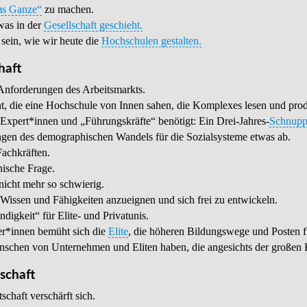
s Ganze“
zu machen.
was in der
Gesellschaft geschieht.
sein, wie wir heute die
Hochschulen gestalten.
haft
 Anforderungen des Arbeitsmarkts.
t, die eine Hochschule von Innen sahen, die Komplexes lesen und prod
Expert*innen und „Führungskräfte“ benötigt: Ein Drei-Jahres-
Schnupp
ngen des demographischen Wandels für die Sozialsysteme etwas ab.
Fachkräften.
nische Frage.
nicht mehr so schwierig.
h Wissen und Fähigkeiten anzueignen und sich frei zu entwickeln.
igkeit“ für Elite- und Privatunis.
r*innen bemüht sich die
Elite
, die höheren Bildungswege und Posten 
nschen von Unternehmen und Eliten haben, die angesichts der großen K
schaft
chaft verschärft sich.