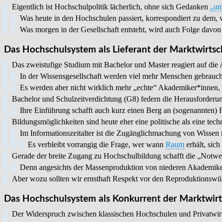
Eigentlich ist Hochschulpolitik lächerlich, ohne sich Gedanken
„um
Was heute in den Hochschulen passiert, korrespondiert zu dem, 
Was morgen in der Gesellschaft entsteht, wird auch Folge davon 
Das Hochschulsystem als Lieferant der Marktwirtsc
Das zweistufige Studium mit Bachelor und Master reagiert auf die
In der Wissensgesellschaft werden viel mehr Menschen gebrauch
Es werden aber nicht wirklich mehr „echte“ Akademiker*innen, 
Bachelor und Schulzeitverdichtung (G8) federn die Herausforderu
Ihre Einführung schafft auch kurz einen Berg an (sogenannten) 
Bildungsmöglichkeiten sind heute eher eine politische als eine tech
Im Informationszeitalter ist die Zugänglichmachung von Wissen 
Es verbleibt vorrangig die Frage, wer wann
Raum
erhält, sic
Gerade der breite Zugang zu Hochschulbildung schafft die „Notwend
Denn angesichts der Massenproduktion von niederen Akademike
Aber wozu sollten wir ernsthaft Respekt vor den Reproduktionswü
Das Hochschulsystem als Konkurrent der Marktwirt
Der Widerspruch zwischen klassischen Hochschulen und Privatwirts