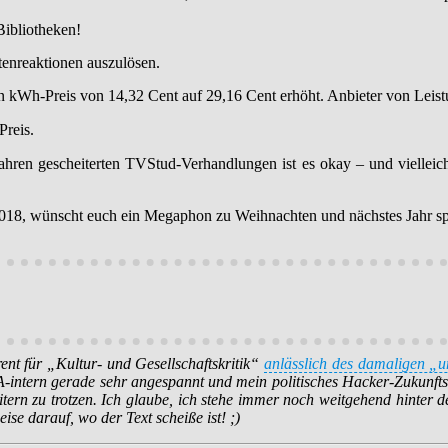
Bibliotheken!
tenreaktionen auszulösen.
den kWh-Preis von 14,32 Cent auf 29,16 Cent erhöht. Anbieter von Leis
Preis.
hren gescheiterten TVStud-Verhandlungen ist es okay – und vielleic
r 2018, wünscht euch ein Megaphon zu Weihnachten und nächstes Jahr 
rent für „Kultur- und Gesellschaftskritik“
anlässlich des damaligen „
-intern gerade sehr angespannt und mein politisches Hacker-Zukunftsb
tern zu trotzen. Ich glaube, ich stehe immer noch weitgehend hinter d
se darauf, wo der Text scheiße ist! ;)