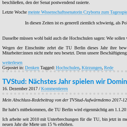
beschließen, den der Senat postwendend rasierte.
Letzte Woche
meinte Wissenschaftssenatorin Czyborra zum Tagesspi
In diesen Zeiten ist es generell ziemlich schwierig, als P
Dasselbe müssen wohl bald auch die Hochschulen sagen: Wie sollen 
Wegen der Einschnitte zehrt die TU Berlin dieses Jahr ihre bewe
Mitarbeiter:innen nicht mehr neu besetzt. Denn unsere Beschäftigtengru
weiterlesen
Gepostet in:
Denken
Tagged:
Hochschulen
,
Kürzungen
,
Rede
TVStud: Nächstes Jahr spielen wir Domi
16. Dezember 2017
/
Kommentieren
Mein Abschluss-Redebeitrag von der TVStud-Aufwärmdemo 2017-12
Ihr habt’s mitbekommen, die TU Berlin wird eigenmächtig am 1.1.20
Ich arbeite seit 2010 mit Unterbrechungen für die TU, bin jetzt in m
neuen Jahr die Miete um 15 % erhöhen.