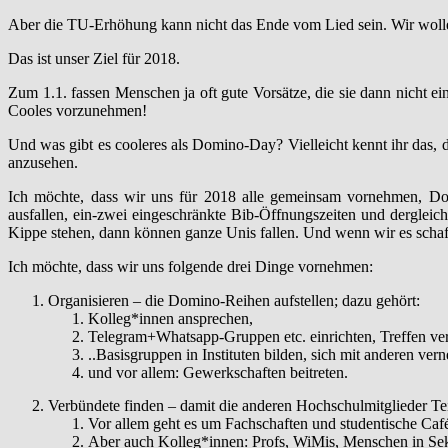
Aber die TU-Erhöhung kann nicht das Ende vom Lied sein. Wir wollen
Das ist unser Ziel für 2018.
Zum 1.1. fassen Menschen ja oft gute Vorsätze, die sie dann nicht ei
Cooles vorzunehmen!
Und was gibt es cooleres als Domino-Day? Vielleicht kennt ihr das, 
anzusehen.
Ich möchte, dass wir uns für 2018 alle gemeinsam vornehmen, Dom
ausfallen, ein-zwei eingeschränkte Bib-Öffnungszeiten und derglei
Kippe stehen, dann können ganze Unis fallen. Und wenn wir es schaffen
Ich möchte, dass wir uns folgende drei Dinge vornehmen:
Organisieren – die Domino-Reihen aufstellen; dazu gehört:
Kolleg*innen ansprechen,
Telegram+Whatsapp-Gruppen etc. einrichten, Treffen ver
..Basisgruppen in Instituten bilden, sich mit anderen ver
und vor allem: Gewerkschaften beitreten.
Verbündete finden – damit die anderen Hochschulmitglieder Te
Vor allem geht es um Fachschaften und studentische Café
Aber auch Kolleg*innen: Profs, WiMis, Menschen in Sekret