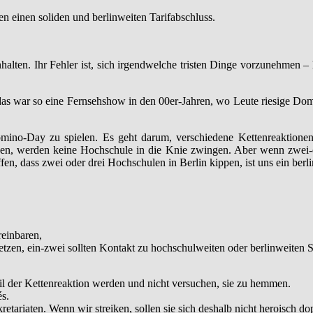
 einen soliden und berlinweiten Tarifabschluss.
nhalten. Ihr Fehler ist, sich irgendwelche tristen Dinge vorzunehmen 
das war so eine Fernsehshow in den 00er-Jahren, wo Leute riesige Dom
ino-Day zu spielen. Es geht darum, verschiedene Kettenreaktionen 
chen, werden keine Hochschule in die Knie zwingen. Aber wenn zwei-
, dass zwei oder drei Hochschulen in Berlin kippen, ist uns ein berlin
einbaren,
netzen, ein-zwei sollten Kontakt zu hochschulweiten oder berlinweiten S
il der Kettenreaktion werden und nicht versuchen, sie zu hemmen.
s.
ariaten. Wenn wir streiken, sollen sie sich deshalb nicht heroisch do