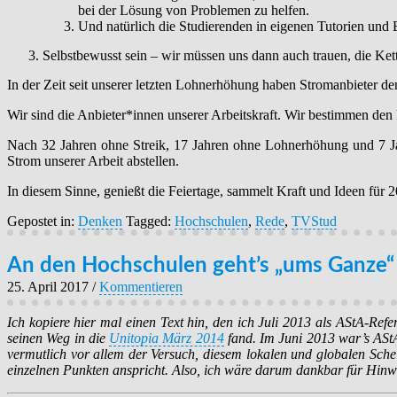
bei der Lösung von Problemen zu helfen.
Und natürlich die Studierenden in eigenen Tutorien und 
Selbstbewusst sein – wir müssen uns dann auch trauen, die Ket
In der Zeit seit unserer letzten Lohnerhöhung haben Stromanbieter 
Wir sind die Anbieter*innen unserer Arbeitskraft. Wir bestimmen den 
Nach 32 Jahren ohne Streik, 17 Jahren ohne Lohnerhöhung und 7 Ja
Strom unserer Arbeit abstellen.
In diesem Sinne, genießt die Feiertage, sammelt Kraft und Ideen fü
Gepostet in:
Denken
Tagged:
Hochschulen
,
Rede
,
TVStud
An den Hochschulen geht’s „ums Ganze“
25. April 2017
/
Kommentieren
Ich kopiere hier mal einen Text hin, den ich Juli 2013 als AStA-Refe
seinen Weg in die
Unitopia März 2014
fand. Im Juni 2013 war’s AStA
vermutlich vor allem der Versuch, diesem lokalen und globalen Schei
einzelnen Punkten anspricht. Also, ich wäre darum dankbar für Hinwei