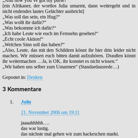
„And now you’ve got my purse?“
[ein Afrikaner, der wortlos Julia umarmt, dann weitergeht und in
nicht endendes lautes Gelächter ausbricht]
„Was soll das sein, ein Hug?“
„Was wollt ihr dafür?“
„Was bekomme ich dafür?“
„Ich habe Leute wie euch im Fernsehn gesehen!“
„Echt coole Aktion!“
„Welchen Sinn soll das haben?“
„Also, Leute, das mit den Schildern könnt ihr hier drin leider nicht
machen. Wir müssen euch bitten damit aufzuhören. Draußen könnt
ihr weitermachen …Ja, is OK, ihr konntet es nicht wissen.“
„Wir haben uns selber zum Umarmen“ (Standardausrede…)
Gepostet in:
Denken
3 Kommentare
Julia
21. November 2006 um 19:11
jaaaahhhhh….
das war lustig.
das nächste mal gehen wir zum hackeschen markt.