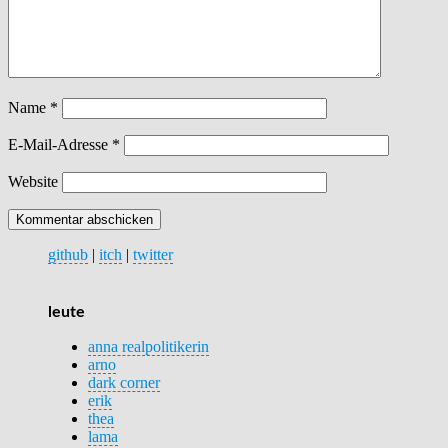
Name
*
E-Mail-Adresse
*
Website
github
|
itch
|
twitter
leute
anna realpolitikerin
arno
dark corner
erik
thea
lama