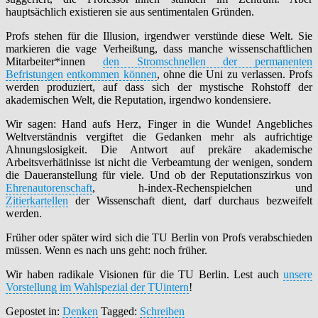
hauptsächlich existieren sie aus sentimentalen Gründen.
Profs stehen für die Illusion, irgendwer verstünde diese Welt. Sie
markieren die vage Verheißung, dass manche wissenschaftlichen
Mitarbeiter*innen
den Stromschnellen der permanenten
Befristungen entkommen können
, ohne die Uni zu verlassen. Profs
werden produziert, auf dass sich der mystische Rohstoff der
akademischen Welt, die Reputation, irgendwo kondensiere.
Wir sagen: Hand aufs Herz, Finger in die Wunde! Angebliches
Weltverständnis vergiftet die Gedanken mehr als aufrichtige
Ahnungslosigkeit. Die Antwort auf prekäre akademische
Arbeitsverhätlnisse ist nicht die Verbeamtung der wenigen, sondern
die Daueranstellung für viele. Und ob der Reputationszirkus von
Ehrenautorenschaft
, h-index-Rechenspielchen und
Zitierkartellen
der Wissenschaft dient, darf durchaus bezweifelt
werden.
Früher oder später wird sich die TU Berlin von Profs verabschieden
müssen. Wenn es nach uns geht: noch früher.
Wir haben radikale Visionen für die TU Berlin. Lest auch
unsere
Vorstellung im Wahlspezial der TUintern
!
Gepostet in:
Denken
Tagged:
Schreiben