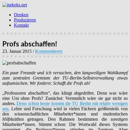
Denken
Produzieren
Kontakt
Profs abschaffen!
23. Januar 2015
/
Kommentieren
Ein paar Freunde und ich versuchen, den langweiligen Wahlkampf
zum zentralen Gremium der TU-Berlin-Selbstverwaltung etwas
aufzumischen. Wir fordern: Schafft die Profs ab!
„Professoren abschaffen“, das klingt abgedriftet. Denn was wäre
eine Uni ohne Profs? Zunächst: Vermutlich wäre sie gar nicht so
anders.
Denn schon heute kommt die TU Berlin mit relativ wenigen
aus
. Lehre und Forschung wird in vielen Fächern größtenteils von
den wissenschaftlichen
Mit
arbeiter*innen und studentischen
Hilfs
kräften getragen. Den Rahmen bestimmen die
sonstigen
Mitarbeiter*innen. Stimmt schon: Die Wortwahl dieses Systems
suggeriert, die Professor*innen stünden im Zentrum. Aber