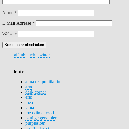
Name
*
E-Mail-Adresse
*
Website
github
|
itch
|
twitter
leute
anna realpolitikerin
arno
dark corner
erik
thea
lama
meas tintenwolf
paul geigerzähler
purplesloth
ron (buttonz)