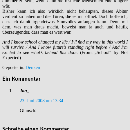
dümmer zu sein, wenn dann die restliche Menschheit eine klügere
wär.
Bisher kann ich also wirklich nicht behaupten, dieses Abitur
verdient zu haben und die Türen, die es mir öffnet. Doch hoffe ich,
dass ich damit irgendetwas Sinnvolles anfangen kann. Denn mit
dem, was man draus macht, beweist man ja auch und häufig
überzeugender, dass man es wert war.
And I know school changed my life / I’ll find my way in this world I
will survive / And I know future’s standing right before / And I’m
excited to see what’s behind this door.
(From: „School“ by Not
Expected)
Gepostet in:
Denken
Ein Kommentar
Jan_
23. Juni 2008 um 13:34
Glunsch!
Schreibe einen Kommentar