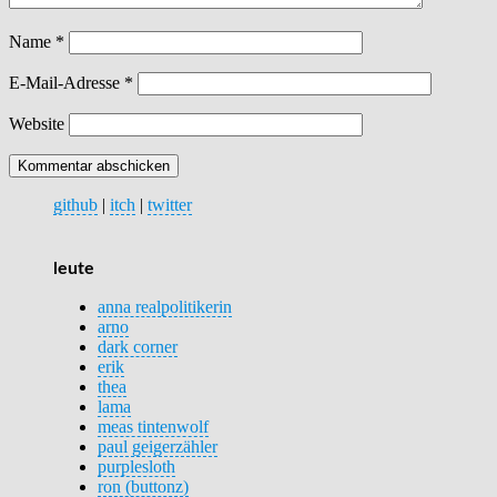
Name
*
E-Mail-Adresse
*
Website
github
|
itch
|
twitter
leute
anna realpolitikerin
arno
dark corner
erik
thea
lama
meas tintenwolf
paul geigerzähler
purplesloth
ron (buttonz)