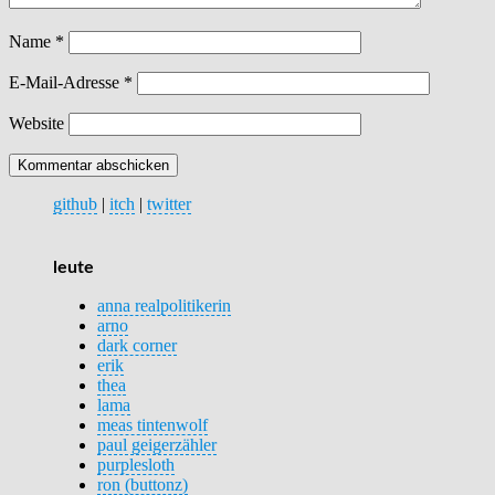
Name
*
E-Mail-Adresse
*
Website
github
|
itch
|
twitter
leute
anna realpolitikerin
arno
dark corner
erik
thea
lama
meas tintenwolf
paul geigerzähler
purplesloth
ron (buttonz)